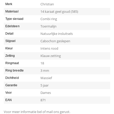
toermalijn
Christian
Merk
quantity
14 karaat geel goud (585)
Materiaal
Combi ring
Type sieraad
Toermalijn
Edelsteen
Natuurlijke insluitsels
Detail
Cabochon geslepen
Slijpsel
Intens rood
Kleur
Klauw zetting
Zetting
18
Ringmaat
3 mm
Ring breedte
Massief
Dichtheid
5 jaar
Garantie
Dames
Voor
871
EAN
Voor meer informatie bel of mail ons gerust.