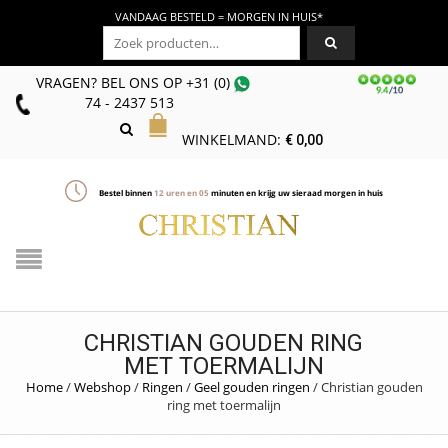
VANDAAG BESTELD = MORGEN IN HUIS*
Zoeken naar:
VRAGEN? BEL ONS
OP
+31 (0)
74 - 2437 513
WINKELMAND:
€
0,00
Bestel binnen
12
uren en
05
minuten en krijg uw sieraad morgen in huis
CHRISTIAN GOUDEN RING
MET TOERMALIJN
Home
/
Webshop
/
Ringen
/
Geel gouden ringen
/
Christian gouden
ring met toermalijn