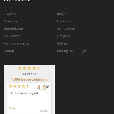
Juwelier
Ringen
Goudsmid
Occasion
Goudinkoop
Armbanden
Alg. vragen
Hangers
Alg. voorwaarden
Colliers
Contact
Ketting met hanger