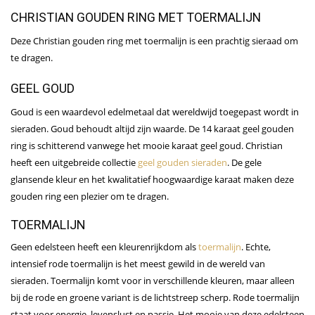
CHRISTIAN GOUDEN RING MET TOERMALIJN
Deze Christian gouden ring met toermalijn is een prachtig sieraad om
te dragen.
GEEL GOUD
Goud is een waardevol edelmetaal dat wereldwijd toegepast wordt in
sieraden. Goud behoudt altijd zijn waarde. De 14 karaat geel gouden
ring is schitterend vanwege het mooie karaat geel goud. Christian
heeft een uitgebreide collectie
geel gouden sieraden
. De gele
glansende kleur en het kwalitatief hoogwaardige karaat maken deze
gouden ring een plezier om te dragen.
TOERMALIJN
Geen edelsteen heeft een kleurenrijkdom als
toermalijn
. Echte,
intensief rode toermalijn is het meest gewild in de wereld van
sieraden. Toermalijn komt voor in verschillende kleuren, maar alleen
bij de rode en groene variant is de lichtstreep scherp. Rode toermalijn
staat voor energie, levenslust en passie. Het mooie van deze edelsteen