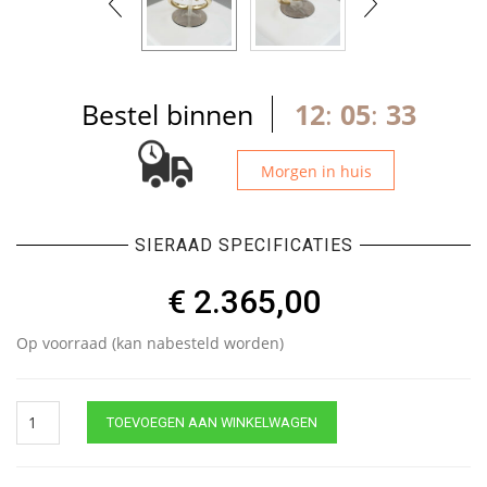
Bestel binnen
12
:
05
:
33
Morgen in huis
SIERAAD SPECIFICATIES
€
2.365,00
Op voorraad (kan nabesteld worden)
Christian
TOEVOEGEN AAN WINKELWAGEN
gouden
ring
met