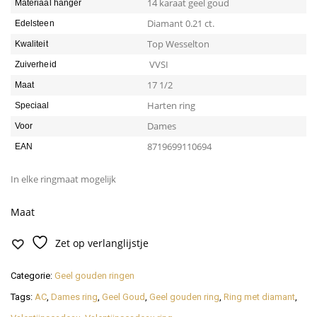
quantity
14 karaat geel goud
Materiaal hanger
Diamant 0.21 ct.
Edelsteen
Top Wesselton
Kwaliteit
VVSI
Zuiverheid
17 1/2
Maat
Harten ring
Speciaal
Dames
Voor
8719699110694
EAN
In elke ringmaat mogelijk
Maat
Zet op verlanglijstje
Categorie:
Geel gouden ringen
Tags:
AC
,
Dames ring
,
Geel Goud
,
Geel gouden ring
,
Ring met diamant
,