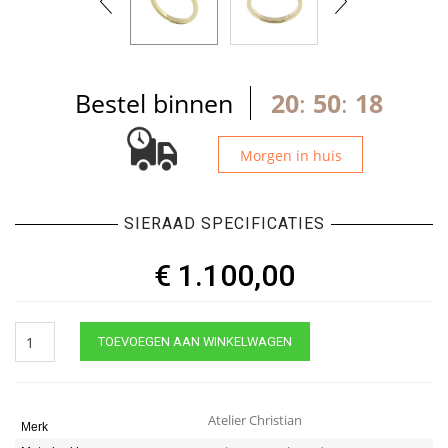
Bestel binnen
20
:
50
:
17
Morgen in huis
SIERAAD SPECIFICATIES
€
1.100,00
Geel
TOEVOEGEN AAN WINKELWAGEN
gouden
harten
ring
met
Atelier Christian
Merk
diamant