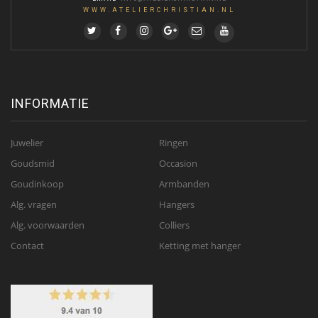
WWW.ATELIERCHRISTIAN.NL
INFORMATIE
Juwelier
Ringen
Goudsmid
Occasion
Goudinkoop
Armbanden
Alg. vragen
Hangers
Alg. voorwaarden
Colliers
Contact
Ketting met hanger