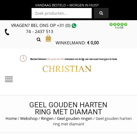
VANDAAG BESTELD = MORGEN IN HUIS*
Zoeken naar:
VRAGEN? BEL ONS
OP
+31 (0)
74 - 2437 513
WINKELMAND:
€
0,00
Bestel binnen
20
uren en
50
minuten en krijg uw sieraad morgen in huis
GEEL GOUDEN HARTEN
RING MET DIAMANT
Home
/
Webshop
/
Ringen
/
Geel gouden ringen
/
Geel gouden harten
ring met diamant