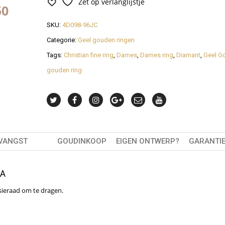
Zet op verlanglijstje
49
SKU:
4D098-96JC
Categorie:
Geel gouden ringen
Tags:
Christian fine ring
,
Dames
,
Dames ring
,
Diamant
,
Geel G
gouden ring
TVANGST
GOUDINKOOP
EIGEN ONTWERP?
GARANTI
IA
 sieraad om te dragen.