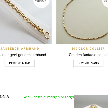
VERKOCHT
VE
Quick View
Quick 
JASSERON ARMBAND
BICOLOR COLLIER
Zet op verlanglijstje
Zet op verlanglijstje
karaat geel gouden armband
Gouden fantasie collier
IN WINKELMAND
IN WINKELMAND
KONIA
Nu besteld, morgen bezorgd