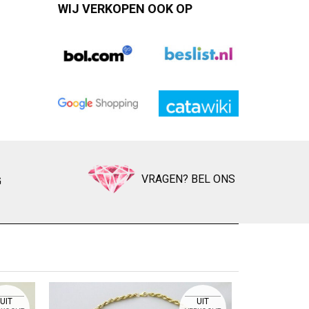
WIJ VERKOPEN OOK OP
VRAGEN? BEL ONS
G
GEEL
Zet op ver
UIT
UIT