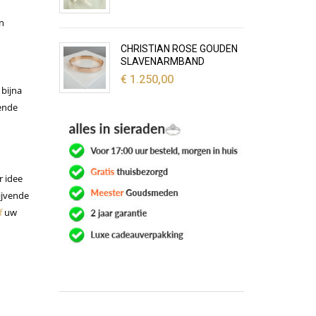
n
CHRISTIAN ROSE GOUDEN
SLAVENARMBAND
€
1.250,00
 bijna
lende
r idee
lijvende
f
uw