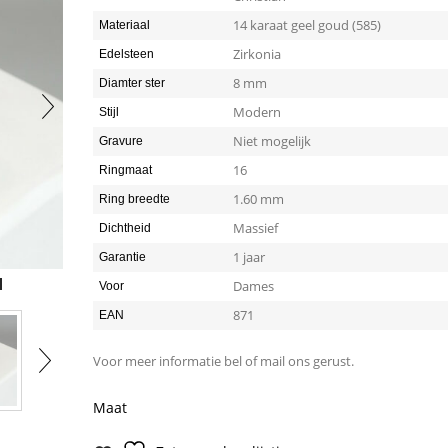
14 karaat geel goud (585)
Materiaal
Zirkonia
Edelsteen
8 mm
Diamter ster
Modern
Stijl
Niet mogelijk
Gravure
16
Ringmaat
1.60 mm
Ring breedte
Massief
Dichtheid
1 jaar
Garantie
Dames
Voor
871
EAN
Voor meer informatie bel of mail ons gerust.
Maat