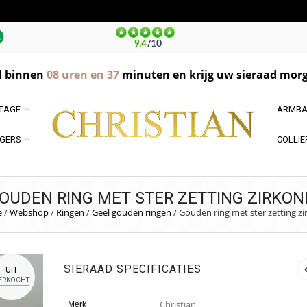
l binnen
08
uren en
37
minuten en krijg uw sieraad morg
NTAGE
ARMBA
GERS
COLLIE
OUDEN RING MET STER ZETTING ZIRKON
e
/
Webshop
/
Ringen
/
Geel gouden ringen
/
Gouden ring met ster zetting zi
SIERAAD SPECIFICATIES
UIT
ERKOCHT
Christian
Merk