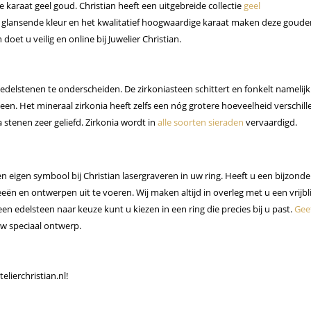
karaat geel goud. Christian heeft een uitgebreide collectie
geel
le glansende kleur en het kwalitatief hoogwaardige karaat maken deze goude
oet u veilig en online bij Juwelier Christian.
edelstenen te onderscheiden. De zirkoniasteen schittert en fonkelt namelijk
teen. Het mineraal zirkonia heeft zelfs een nóg grotere hoeveelheid verschil
a stenen zeer geliefd. Zirkonia wordt in
alle soorten sieraden
vervaardigd.
n eigen symbool bij Christian lasergraveren in uw ring. Heeft u een bijzonde
deeën en ontwerpen uit te voeren. Wij maken altijd in overleg met u een vrijb
en edelsteen naar keuze kunt u kiezen in een ring die precies bij u past.
Gee
uw speciaal ontwerp.
elierchristian.nl!