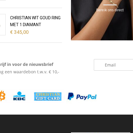
Bereik ons direct
CHRISTIAN WIT GOUD RING
MET 1 DIAMANT
€
345,00
_
rijf in voor de nieuwsbrief
g een waardebon t.w.v. € 10,-