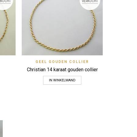
Atelier Ch
RKOCHT
VERKOCHT
s
View
Quick View
GEEL GOUDEN COLLIER
Zet op verlanglijstje
Christian 14 karaat gouden collier
IN WINKELMAND