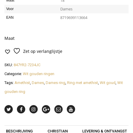
18
Maat
Dames
Voor
8719699113664
EAN
Maat
Zet op verlanglijstje
SKU:
847YR2-7234JC
Categorie:
Wit gouden ringen
Tags:
Amethist
,
Dames
,
Dames ring
,
Ring met amethist
,
Wit goud
,
Wit
gouden ring
BESCHRIJVING
CHRISTIAN
LEVERING & ONTVANGST