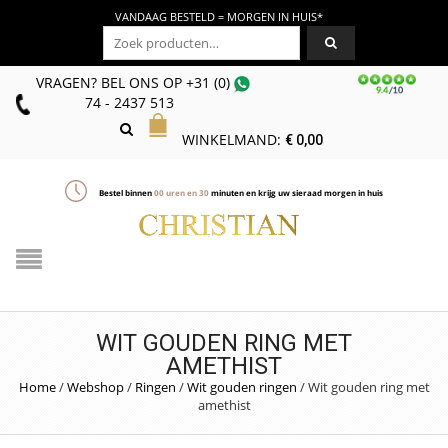
VANDAAG BESTELD = MORGEN IN HUIS*
Zoeken naar:
VRAGEN? BEL ONS
OP
+31 (0)
74 - 2437 513
WINKELMAND:
€
0,00
Bestel binnen
00
uren en
30
minuten en krijg uw sieraad morgen in huis
WIT GOUDEN RING MET
AMETHIST
Home
/
Webshop
/
Ringen
/
Wit gouden ringen
/
Wit gouden ring met
amethist