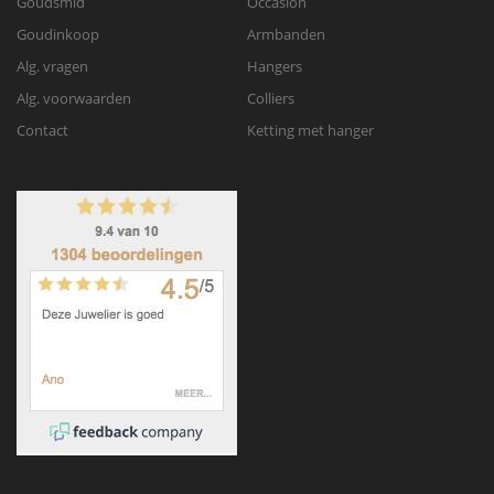
Goudsmid
Occasion
Goudinkoop
Armbanden
Alg. vragen
Hangers
Alg. voorwaarden
Colliers
Contact
Ketting met hanger