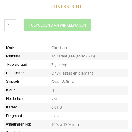
UITVERKOCHT
Gouden
TOEVOEGEN AAN WINKELWAGEN
zegelring
met
onyx
met
Christian
Merk
agaat
14 karaat geel goud (585)
Materiaal
quantity
Zegelring
Type sieraad
Onyx, agaat en diamant
Edelstenen
Ovaal & Briljant
Slijpsels
H
Kleur
VSI
Helderheid
0.01 ct.
Karaat
22 ¼
Ringmaat
16 ½ x 13 ½ mm
Afmetingen kop