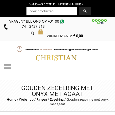
VANDAAG BESTELD = MORGEN IN HUIS*
Zoeken naar:
VRAGEN? BEL ONS
OP
+31 (0)
74 - 2437 513
WINKELMAND:
€
0,00
Bestel binnen
21
uren en
53
minuten en krijg uw sieraad morgen in huis
GOUDEN ZEGELRING MET
ONYX MET AGAAT
Home
/
Webshop
/
Ringen
/
Zegelring
/
Gouden zegelring met onyx
met agaat