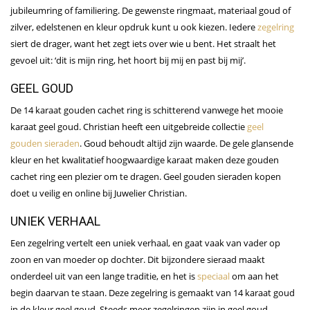
jubileumring of familiering. De gewenste ringmaat, materiaal goud of
zilver, edelstenen en kleur opdruk kunt u ook kiezen. Iedere
zegelring
siert de drager, want het zegt iets over wie u bent. Het straalt het
gevoel uit: ‘dit is mijn ring, het hoort bij mij en past bij mij’.
GEEL GOUD
De 14 karaat gouden cachet ring is schitterend vanwege het mooie
karaat geel goud. Christian heeft een uitgebreide collectie
geel
gouden sieraden
. Goud behoudt altijd zijn waarde. De gele glansende
kleur en het kwalitatief hoogwaardige karaat maken deze gouden
cachet ring een plezier om te dragen. Geel gouden sieraden kopen
doet u veilig en online bij Juwelier Christian.
UNIEK VERHAAL
Een zegelring vertelt een uniek verhaal, en gaat vaak van vader op
zoon en van moeder op dochter. Dit bijzondere sieraad maakt
onderdeel uit van een lange traditie, en het is
speciaal
om aan het
begin daarvan te staan. Deze zegelring is gemaakt van 14 karaat goud
in de kleur geel goud. Steeds meer zegelringen zijn in geel goud