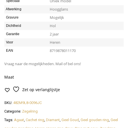
Uniek model
Speciaal
Hoogglans
Afwerking
Mogelijk
Gravure
Hol
Dichtheid
2 jaar
Garantie
Heren
Voor
8719878011170
EAN
Vraag naar de mogelijkheden. Mail of bel ons!
Maat
Zet op verlanglijstje
SKU:
482M9L8-0096JC
Categorie:
Zegelring
Tags:
Agaat
,
Cachet ring
,
Diamant
,
Geel Goud
,
Geel gouden ring
,
Geel