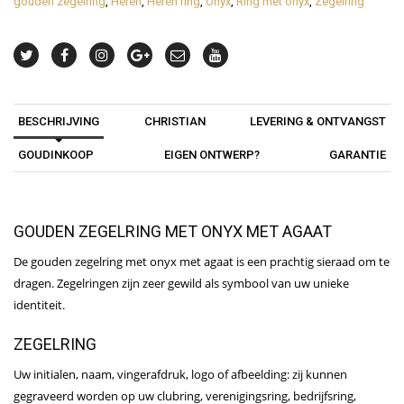
gouden zegelring
,
Heren
,
Heren ring
,
Onyx
,
Ring met onyx
,
Zegelring
BESCHRIJVING
CHRISTIAN
LEVERING & ONTVANGST
GOUDINKOOP
EIGEN ONTWERP?
GARANTIE
GOUDEN ZEGELRING MET ONYX MET AGAAT
De gouden zegelring met onyx met agaat is een prachtig sieraad om te
dragen. Zegelringen zijn zeer gewild als symbool van uw unieke
identiteit.
ZEGELRING
Uw initialen, naam, vingerafdruk, logo of afbeelding: zij kunnen
gegraveerd worden op uw clubring, verenigingsring, bedrijfsring,