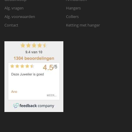
Alg. vragen
Hangers
Alg. voorwaarden
Colliers
Contact
Ketting met hanger