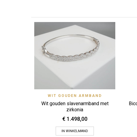
Quick View
WIT GOUDEN ARMBAND
Zet op verlanglijstje
Wit gouden slavenarmband met
Bico
zirkonia
€
1.498,00
IN WINKELMAND