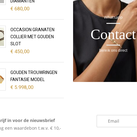
DIAMANTEN
€
680,00
Whatsapp
Contact
OCCASION GRANATEN
COLLIER MET GOUDEN
SLOT
Bereik ons direct
€
450,00
GOUDEN TROUWRINGEN
FANTASIE MODEL
€
5.998,00
_
rijf in voor de nieuwsbrief
g een waardebon t.w.v. € 10,-