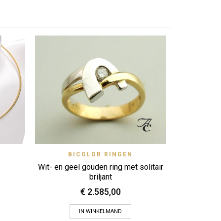
GEEL 
Zet op ver
Christian 1
View
Quick View
BICOLOR RINGEN
Zet op verlanglijstje
Wit- en geel gouden ring met solitair
briljant
€
2.585,00
IN WINKELMAND