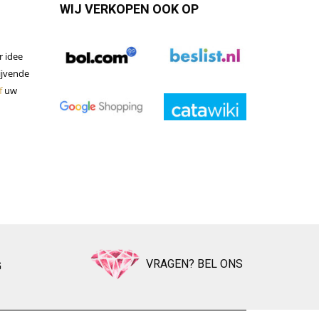
WIJ VERKOPEN OOK OP
r idee
lijvende
f
uw
VRAGEN? BEL ONS
G