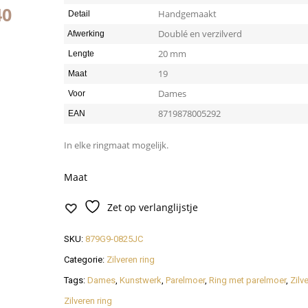
39
Handgemaakt
Detail
Doublé en verzilverd
Afwerking
20 mm
Lengte
19
Maat
Dames
Voor
8719878005292
EAN
In elke ringmaat mogelijk.
Maat
Zet op verlanglijstje
SKU:
879G9-0825JC
Categorie:
Zilveren ring
Tags:
Dames
,
Kunstwerk
,
Parelmoer
,
Ring met parelmoer
,
Zilve
Zilveren ring