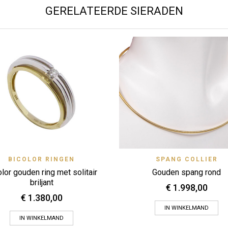
GERELATEERDE SIERADEN
Quick View
Quick 
BICOLOR RINGEN
SPANG COLLIER
Zet op verlanglijstje
Zet op verlanglijstje
lor gouden ring met solitair
Gouden spang rond
briljant
€
1.998,00
€
1.380,00
IN WINKELMAND
IN WINKELMAND