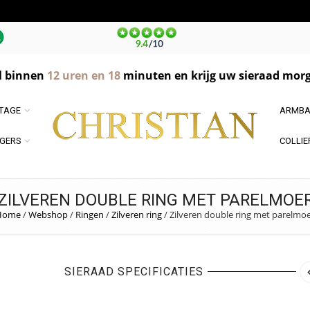
l binnen
12
uren en
18
minuten en krijg uw sieraad morg
NTAGE
ARMBA
GERS
COLLIE
ZILVEREN DOUBLE RING MET PARELMOE
Home
/
Webshop
/
Ringen
/
Zilveren ring
/
Zilveren double ring met parelmo
SIERAAD SPECIFICATIES