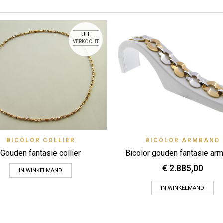
UIT
VERKOCHT
Quick View
Quick 
BICOLOR COLLIER
BICOLOR ARMBAND
Zet op verlanglijstje
Zet op verlanglijstje
Gouden fantasie collier
Bicolor gouden fantasie ar
€
2.885,00
IN WINKELMAND
IN WINKELMAND