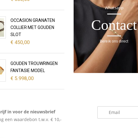
Whatsapp
Contact
OCCASION GRANATEN
COLLIER MET GOUDEN
SLOT
Bereik ons direct
€
450,00
GOUDEN TROUWRINGEN
FANTASIE MODEL
€
5.998,00
_
rijf in voor de nieuwsbrief
g een waardebon t.w.v. € 10,-