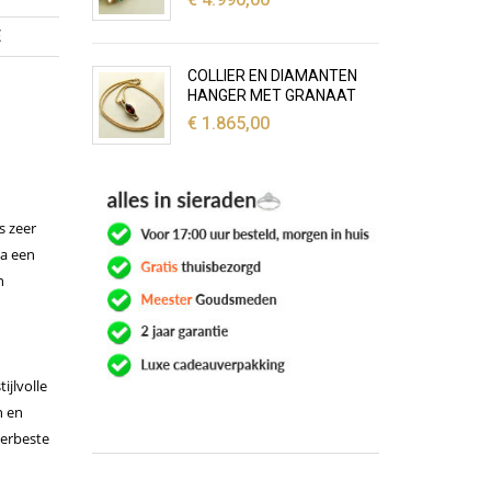
E
COLLIER EN DIAMANTEN
HANGER MET GRANAAT
€
1.865,00
s zeer
na een
n
tijlvolle
n en
lerbeste