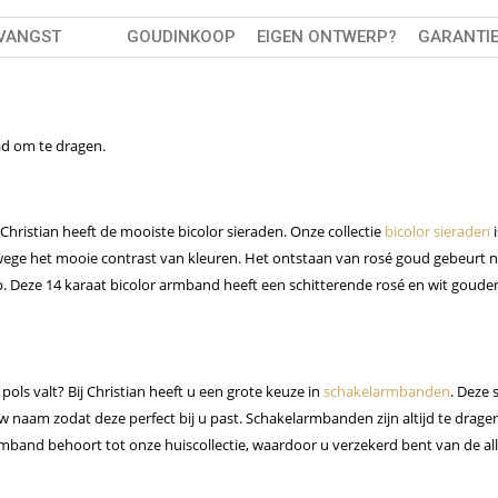
TVANGST
GOUDINKOOP
EIGEN ONTWERP?
GARANTI
ad om te dragen.
Christian heeft de mooiste bicolor sieraden. Onze collectie
bicolor sieraden
i
nwege het mooie contrast van kleuren. Het ontstaan van rosé goud gebeurt 
p. Deze 14 karaat bicolor armband heeft een schitterende rosé en wit goude
s valt? Bij Christian heeft u een grote keuze in
schakelarmbanden
. Deze s
w naam zodat deze perfect bij u past. Schakelarmbanden zijn altijd te drage
and behoort tot onze huiscollectie, waardoor u verzekerd bent van de al