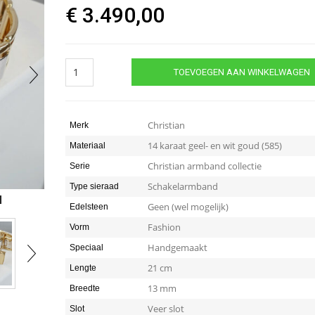
€
3.490,00
14
TOEVOEGEN AAN WINKELWAGEN
karaats
heren
armband
bicolor
Christian
Merk
quantity
14 karaat geel- en wit goud (585)
Materiaal
Christian armband collectie
Serie
Schakelarmband
Type sieraad
Geen (wel mogelijk)
Edelsteen
Fashion
Vorm
Handgemaakt
Speciaal
21 cm
Lengte
13 mm
Breedte
Veer slot
Slot