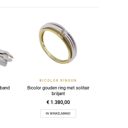
BI
Zet op ver
18 karaat g
View
Quick View
BICOLOR RINGEN
Zet op verlanglijstje
mband
Bicolor gouden ring met solitair
briljant
€
1.380,00
IN WINKELMAND