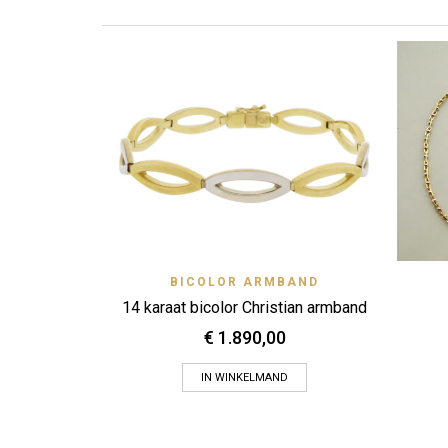
Quick View
BICOLOR ARMBAND
Zet op verlanglijstje
14 karaat bicolor Christian armband
€
1.890,00
IN WINKELMAND