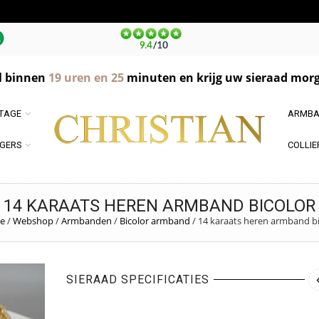
l binnen
19
uren en
25
minuten en krijg uw sieraad morg
NTAGE
ARMBA
GERS
COLLIE
14 KARAATS HEREN ARMBAND BICOLOR
e
/
Webshop
/
Armbanden
/
Bicolor armband
/
14 karaats heren armband bi
SIERAAD SPECIFICATIES