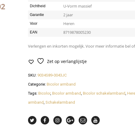
01
U-Vorm massief
Dichtheid
2 jaar
Garantie
Heren
Voor
8719878005230
EAN
Verlengen en inkorten mogelijk. Voor meer informatie bel of
Zet op verlanglijstje
SKU:
9034S89-0043JC
Categorie:
Bicolor armband
Tags:
Bicolor
,
Bicolor armband
,
Bicolor schakelarmband
,
Her
armband
,
Schakelarmband