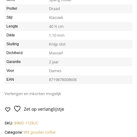
Draad
Profiel
Klassiek
Stijl
40 ½ cm
Lengte
1.10 mm
Dikte
Knijp slot
Sluiting
Massief
Dichtheid
2 jaar
Garantie
Dames
Voor
8719878008606
EAN
Verlengen en inkorten mogelijk
Zet op verlanglijstje
SKU:
89M3-1128JC
Categorie:
Wit gouden collier