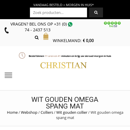
VANDAAG BESTELD = MORGEN IN HUIS*
Zoeken naar:
VRAGEN? BEL ONS
OP
+31 (0)
74 - 2437 513
WINKELMAND:
€
0,00
Bestel binnen
11
uren en
41
minuten en krijg uw sieraad morgen in huis
WIT GOUDEN OMEGA
SPANG MAT
Home
/
Webshop
/
Colliers
/
Wit gouden collier
/
Wit gouden omega
spang mat