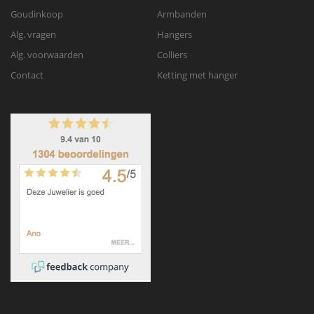
Goudinkoop
Armbanden
Alg. vragen
Hangers
Alg. voorwaarden
Colliers
Contact
Ketting met hanger