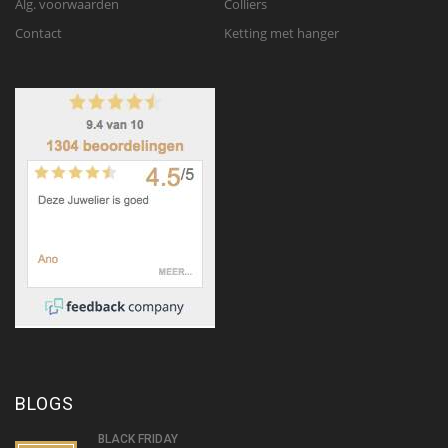
Alg. voorwaarden
Colliers
Contact
Ketting met hanger
BLOGS
BLACK FRIDAY