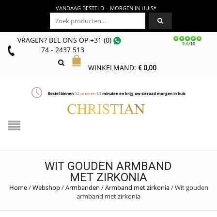
VANDAAG BESTELD = MORGEN IN HUIS*
Zoeken naar:
VRAGEN? BEL ONS
OP
+31 (0)
74 - 2437 513
WINKELMAND:
€
0,00
Bestel binnen
02
uren en
53
minuten en krijg uw sieraad morgen in huis
WIT GOUDEN ARMBAND
MET ZIRKONIA
Home
/
Webshop
/
Armbanden
/
Armband met zirkonia
/
Wit gouden
armband met zirkonia