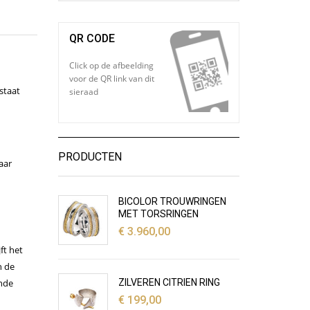
QR CODE
Click op de afbeelding
voor de QR link van dit
staat
sieraad
PRODUCTEN
aar
BICOLOR TROUWRINGEN
MET TORSRINGEN
€
3.960,00
ft het
n de
ZILVEREN CITRIEN RING
ende
€
199,00