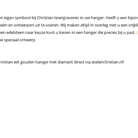
en eigen symbool bij Christian lasergraveren in uw
hanger
. Heeft u een bijzo
deeën en ontwerpen uit te voeren. Wij maken altijd in overleg met u een vrijb
een edelsteen naar keuze kunt u kiezen in een
hanger
die precies bij u past.
uw speciaal ontwerp.
istian wit gouden hanger met diamant direct via atelierchristian.nl!