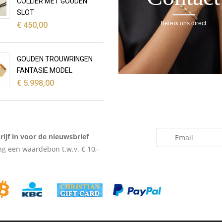
COLLIER MET GOUDEN
SLOT
Bereik ons direct
€
450,00
GOUDEN TROUWRINGEN
FANTASIE MODEL
€
5.998,00
_
rijf in voor de nieuwsbrief
g een waardebon t.w.v. € 10,-