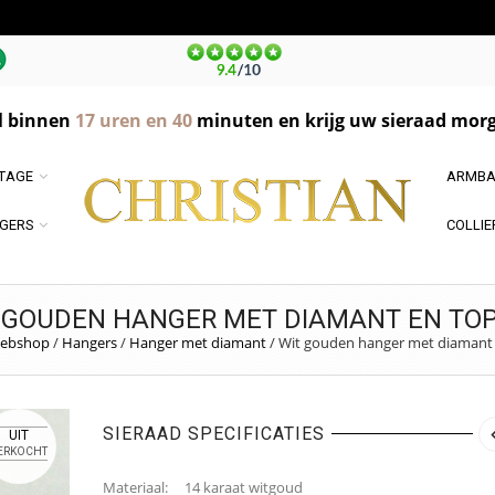
l binnen
17
uren en
40
minuten en krijg uw sieraad morg
NTAGE
ARMBA
GERS
COLLIE
 GOUDEN HANGER MET DIAMANT EN TO
ebshop
/
Hangers
/
Hanger met diamant
/
Wit gouden hanger met diamant
SIERAAD SPECIFICATIES
UIT
ERKOCHT
Materiaal: 14 karaat witgoud