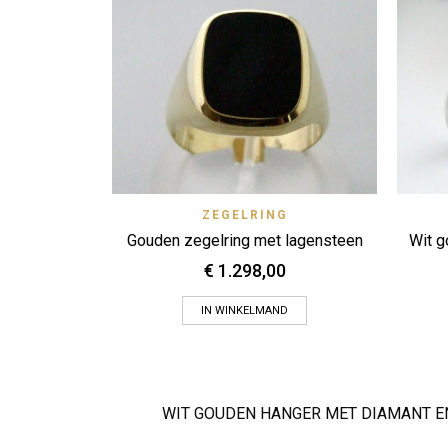
Quick View
ZEGELRING
Zet op verlanglijstje
Gouden zegelring met lagensteen
Wit go
€
1.298,00
IN WINKELMAND
WIT GOUDEN HANGER MET DIAMANT E