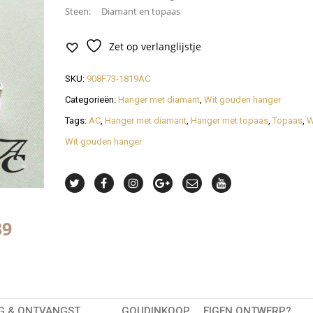
Steen: Diamant en topaas
Zet op verlanglijstje
SKU:
908F73-1819AC
Categorieën:
Hanger met diamant
,
Wit gouden hanger
Tags:
AC
,
Hanger met diamant
,
Hanger met topaas
,
Topaas
,
W
Wit gouden hanger
38
G & ONTVANGST
GOUDINKOOP
EIGEN ONTWERP?