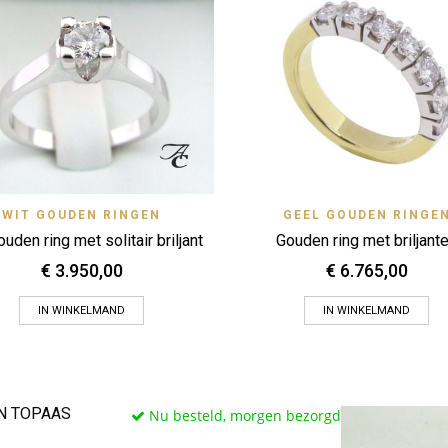
Quick View
Quick 
WIT GOUDEN RINGEN
GEEL GOUDEN RINGE
Zet op verlanglijstje
Zet op verlanglijstje
uden ring met solitair briljant
Gouden ring met briljant
€
3.950,00
€
6.765,00
IN WINKELMAND
IN WINKELMAND
N TOPAAS
Nu besteld, morgen bezorgd