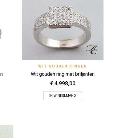
Gouden r
View
Quick View
N
WIT GOUDEN RINGEN
Zet op verlanglijstje
en
Wit gouden ring met briljanten
€
4.998,00
IN WINKELMAND