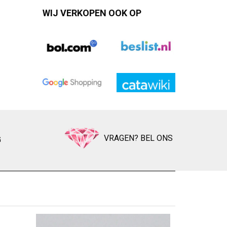
WIJ VERKOPEN OOK OP
VRAGEN? BEL ONS
G
GEEL
Zet op ver