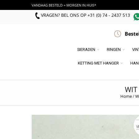
VANDAAG BESTELD = MORGEN IN HUIS*
VRAGEN? BEL ONS
OP
+31 (0) 74 - 2437 513
Beste
SIERADEN
RINGEN
VI
KETTING MET HANGER
HAN
WIT
Home
/
W
V