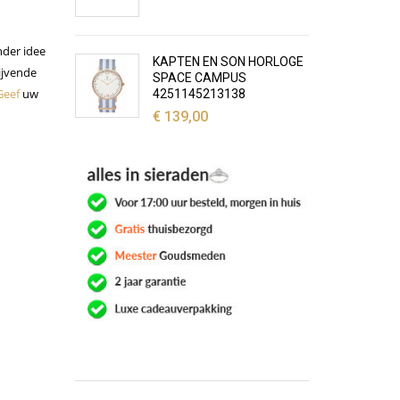
nder idee
KAPTEN EN SON HORLOGE
lijvende
SPACE CAMPUS
Geef
uw
4251145213138
€
139,00