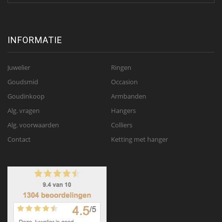
INFORMATIE
Juwelier
Ringen
Goudsmid
Occasion
Goudinkoop
Armbanden
Alg. vragen
Hangers
Alg. voorwaarden
Colliers
Contact
Ketting met hanger