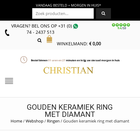
VANDAAG BESTELD = MORGEN IN HUIS*
Zoeken naar:
VRAGEN? BEL ONS
OP
+31 (0)
74 - 2437 513
WINKELMAND:
€
0,00
Bestel binnen
01
uren en
27
minuten en krijg uw sieraad morgen in huis
GOUDEN KERAMIEK RING
MET DIAMANT
Home
/
Webshop
/
Ringen
/
Gouden keramiek ring met diamant