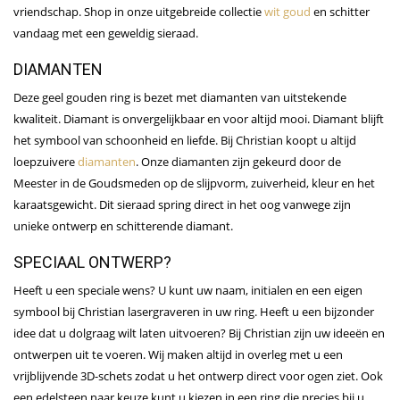
vriendschap. Shop in onze uitgebreide collectie
wit goud
en schitter
vandaag met een geweldig sieraad.
DIAMANTEN
Deze geel gouden ring is bezet met diamanten van uitstekende
kwaliteit. Diamant is onvergelijkbaar en voor altijd mooi. Diamant blijft
het symbool van schoonheid en liefde. Bij Christian koopt u altijd
loepzuivere
diamanten
. Onze diamanten zijn gekeurd door de
Meester in de Goudsmeden op de slijpvorm, zuiverheid, kleur en het
karaatsgewicht. Dit sieraad spring direct in het oog vanwege zijn
unieke ontwerp en schitterende diamant.
SPECIAAL ONTWERP?
Heeft u een speciale wens? U kunt uw naam, initialen en een eigen
symbool bij Christian lasergraveren in uw ring. Heeft u een bijzonder
idee dat u dolgraag wilt laten uitvoeren? Bij Christian zijn uw ideeën en
ontwerpen uit te voeren. Wij maken altijd in overleg met u een
vrijblijvende 3D-schets zodat u het ontwerp direct voor ogen ziet. Ook
een edelsteen naar keuze kunt u kiezen in een ring die precies bij u