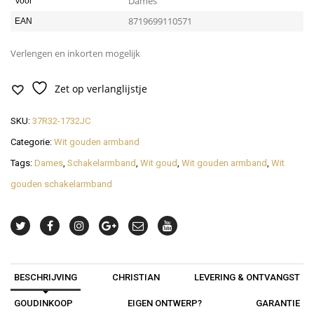
Dames
Voor
8719699110571
EAN
Verlengen en inkorten mogelijk
Zet op verlanglijstje
SKU:
37R32-1732JC
Categorie:
Wit gouden armband
Tags:
Dames
,
Schakelarmband
,
Wit goud
,
Wit gouden armband
,
Wit
gouden schakelarmband
BESCHRIJVING
CHRISTIAN
LEVERING & ONTVANGST
GOUDINKOOP
EIGEN ONTWERP?
GARANTIE