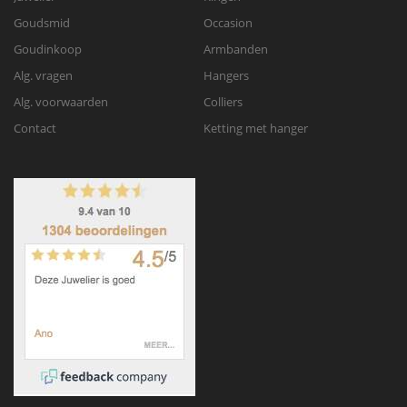
Goudsmid
Occasion
Goudinkoop
Armbanden
Alg. vragen
Hangers
Alg. voorwaarden
Colliers
Contact
Ketting met hanger