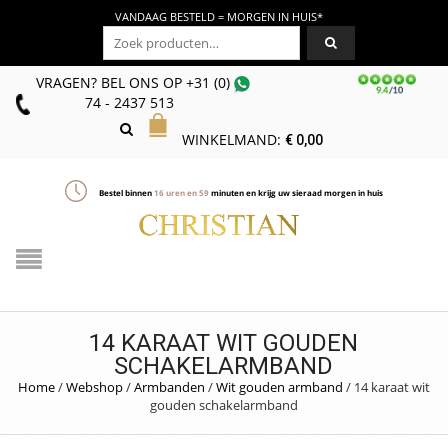
VANDAAG BESTELD = MORGEN IN HUIS*
Zoeken naar:
VRAGEN? BEL ONS
OP
+31 (0)
74 - 2437 513
WINKELMAND:
€
0,00
Bestel binnen
16
uren en
59
minuten en krijg uw sieraad morgen in huis
14 KARAAT WIT GOUDEN
SCHAKELARMBAND
Home
/
Webshop
/
Armbanden
/
Wit gouden armband
/
14 karaat wit
gouden schakelarmband