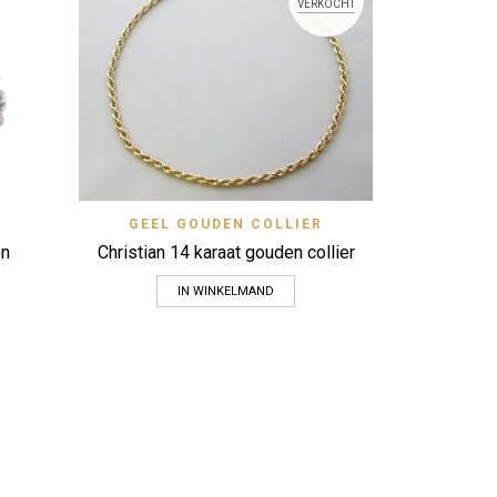
Wit- en geel
VERKOCHT
View
Quick View
N
GEEL GOUDEN COLLIER
Zet op verlanglijstje
en
Christian 14 karaat gouden collier
IN WINKELMAND