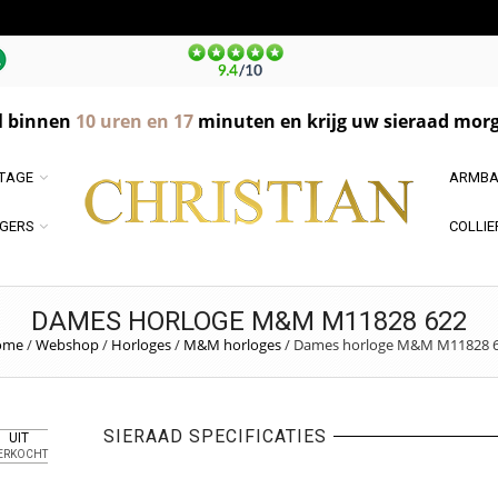
l binnen
10
uren en
17
minuten en krijg uw sieraad morg
NTAGE
ARMBA
GERS
COLLIE
DAMES HORLOGE M&M M11828 622
ome
/
Webshop
/
Horloges
/
M&M horloges
/
Dames horloge M&M M11828 
SIERAAD SPECIFICATIES
UIT
ERKOCHT