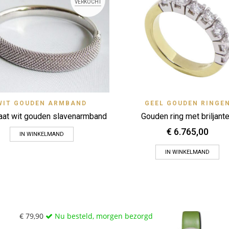
VERKOCHT
Quick View
Quick 
WIT GOUDEN ARMBAND
GEEL GOUDEN RINGE
Zet op verlanglijstje
Zet op verlanglijstje
aat wit gouden slavenarmband
Gouden ring met briljant
€
6.765,00
IN WINKELMAND
IN WINKELMAND
€
79,90
Nu besteld, morgen bezorgd