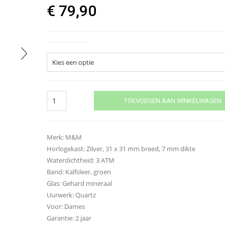
€
79,90
Kleur band
Dames
TOEVOEGEN AAN WINKELWAGEN
horloge
M&M
M11828
622
Merk: M&M
quantity
Horlogekast: Zilver, 31 x 31 mm breed, 7 mm dikte
Waterdichtheid: 3 ATM
Band: Kalfsleer, groen
Glas: Gehard mineraal
Uurwerk: Quartz
Voor: Dames
Garantie: 2 jaar