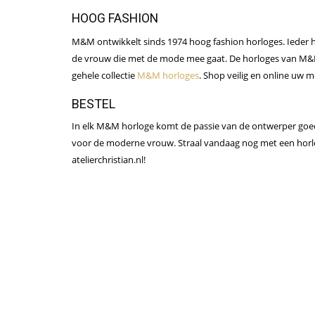
HOOG FASHION
M&M ontwikkelt sinds 1974 hoog fashion horloges. Ieder h
de vrouw die met de mode mee gaat. De horloges van M&M h
gehele collectie
M&M horloges
. Shop veilig en online uw
BESTEL
In elk M&M horloge komt de passie van de ontwerper goed n
voor de moderne vrouw. Straal vandaag nog met een hor
atelierchristian.nl!