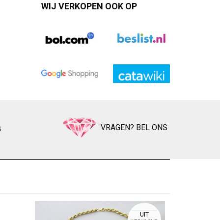
WIJ VERKOPEN OOK OP
VRAGEN? BEL ONS
G
BI
Zet op ver
UIT