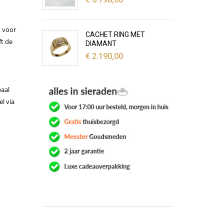
t voor
CACHET RING MET
ft de
DIAMANT
€
2.190,00
eaal
l via