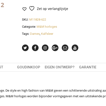
11
Zet op verlanglijstje
SKU:
M11828-622
Categorie:
M&M horloges
Tags:
Dames
,
Kalfsleer
ST
GOUDINKOOP
EIGEN ONTWERP?
GARANTIE
e. De style en high fashion van M&M geven een schitterende uitstraling a
orloges. M&M horloges worden bijzonder vormgegeven met een uitstekende pri