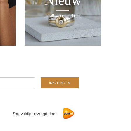
Nieuw
It`s all about the details