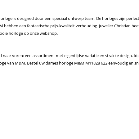
orloge is designed door een speciaal ontwerp team. De horloges zijn perfec
ebben een fantastische prijs-kwaliteit verhouding. Juwelier Christian hee
 mooie horloge op onze webshop.
aar voren: een assortiment met eigentijdse variatie en strakke design. Id
loge van M&M. Bestel uw dames horloge M&M M11828 622 eenvoudig en sne