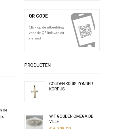
QR CODE
Click op de afbeelding
voor de QR link van dit
sieraad
PRODUCTEN
GOUDEN KRUIS ZONDER
KORPUS
an de
WIT GOUDEN OMEGA DE
js-
VILLE
€
6.798,00