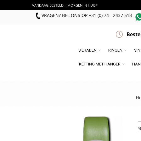
VANDAAG BESTELD = MORGEN IN HUIS*
VRAGEN? BEL ONS
OP
+31 (0) 74 - 2437 513
Beste
SIERADEN
RINGEN
VI
KETTING MET HANGER
HAN
H
V