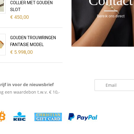
Contact
COLLIER MET GOUDEN
SLOT
Bereik ons direct
€
450,00
GOUDEN TROUWRINGEN
FANTASIE MODEL
€
5.998,00
_
rijf in voor de nieuwsbrief
g een waardebon t.w.v. € 10,-