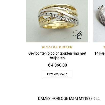
Quick View
BICOLOR RINGEN
Zet op verlanglijstje
Gevlochten bicolor gouden ring met
14 kar
briljanten
€
4.360,00
IN WINKELMAND
DAMES HORLOGE M&M M11828 622