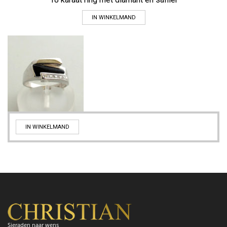
IN WINKELMAND
IN WINKELMAND
Sieraden naar wens