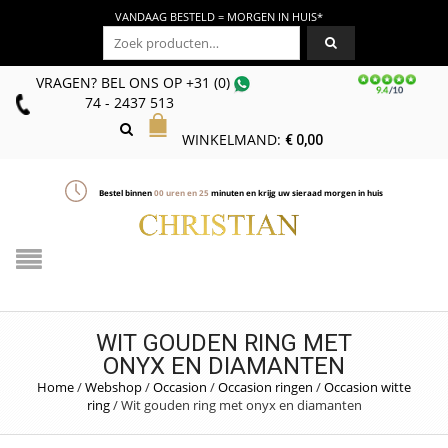
VANDAAG BESTELD = MORGEN IN HUIS*
Zoeken naar:
VRAGEN? BEL ONS
OP
+31 (0)
74 - 2437 513
WINKELMAND:
€
0,00
Bestel binnen
00
uren en
25
minuten en krijg uw sieraad morgen in huis
WIT GOUDEN RING MET
ONYX EN DIAMANTEN
Home
/
Webshop
/
Occasion
/
Occasion ringen
/
Occasion witte
ring
/
Wit gouden ring met onyx en diamanten