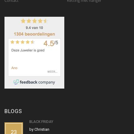
Contact
Ketting met hanger
BLOGS
BLACK FRIDAY
by
Christian
23