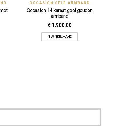
View
Quick View
AND
OCCASION GELE ARMBAND
Zet op verlanglijstje
 met
Occasion 14 karaat geel gouden
armband
€
1.980,00
IN WINKELMAND