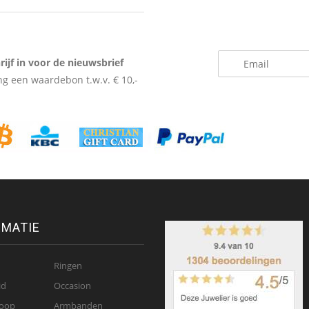
_
rijf in voor de nieuwsbrief
g een waardebon t.w.v. € 10,-
RMATIE
Ringen
id
Occasion
oop
Armbanden