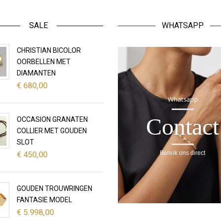
SALE
WHATSAPP
CHRISTIAN BICOLOR
OORBELLEN MET
DIAMANTEN
€
680,00
Whatsapp
Contact
OCCASION GRANATEN
COLLIER MET GOUDEN
SLOT
Bereik ons direct
€
450,00
GOUDEN TROUWRINGEN
FANTASIE MODEL
€
5.998,00