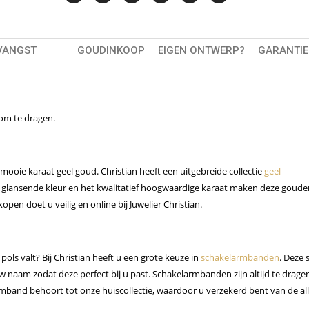
VANGST
GOUDINKOOP
EIGEN ONTWERP?
GARANTIE
om te dragen.
ooie karaat geel goud. Christian heeft een uitgebreide collectie
geel
le glansende kleur en het kwalitatief hoogwaardige karaat maken deze goude
en doet u veilig en online bij Juwelier Christian.
s valt? Bij Christian heeft u een grote keuze in
schakelarmbanden
. Deze s
w naam zodat deze perfect bij u past. Schakelarmbanden zijn altijd te drage
and behoort tot onze huiscollectie, waardoor u verzekerd bent van de al