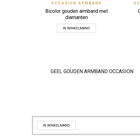
Quick View
OCCASION ARMBAND
OC
Zet op verlanglijstje
Bicolor gouden armband met
diamanten
IN WINKELMAND
GEEL GOUDEN ARMBAND OCCASION
IN WINKELMAND