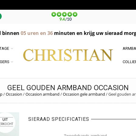
l binnen
05
uren en
36
minuten en krijg uw sieraad morg
NTAGE
ARMBA
GERS
COLLIE
GEEL GOUDEN ARMBAND OCCASION
p
/
Occasion
/
Occasion armband
/
Occasion gele armband
/
Geel gouden a
SIERAAD SPECIFICATIES
UIT
ERKOCHT
Tweedehands armband