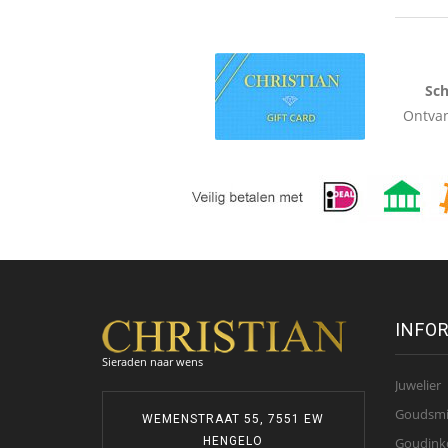
Sch
Ontvan
INFO
Sieraden naar wens
Juwelier
Goudsm
WEMENSTRAAT 55, 7551 EW
Goudink
HENGELO