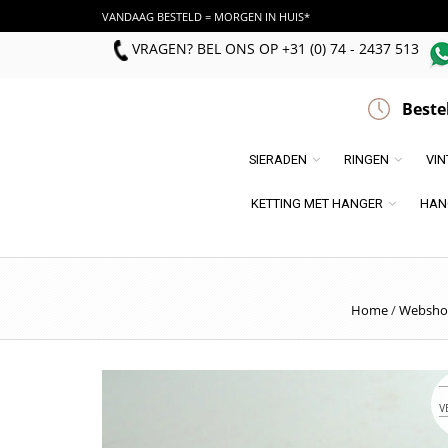
VANDAAG BESTELD = MORGEN IN HUIS*
VRAGEN? BEL ONS
OP
+31 (0) 74 - 2437 513
Beste
SIERADEN
RINGEN
VI
KETTING MET HANGER
HAN
Home
/
Websho
V