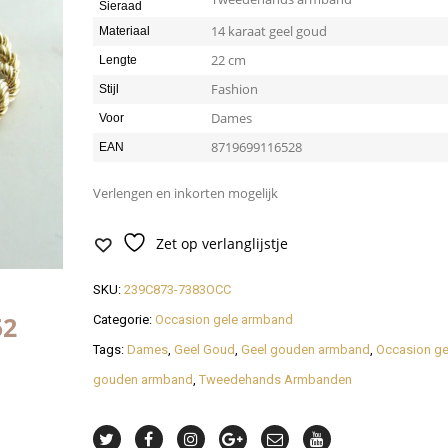
Sieraad
14 karaat geel goud
Materiaal
22 cm
Lengte
Fashion
Stijl
Dames
Voor
8719699116528
EAN
Verlengen en inkorten mogelijk
Zet op verlanglijstje
SKU:
239C873-7383OCC
51
Categorie:
Occasion gele armband
Tags:
Dames
,
Geel Goud
,
Geel gouden armband
,
Occasion ge
gouden armband
,
Tweedehands Armbanden