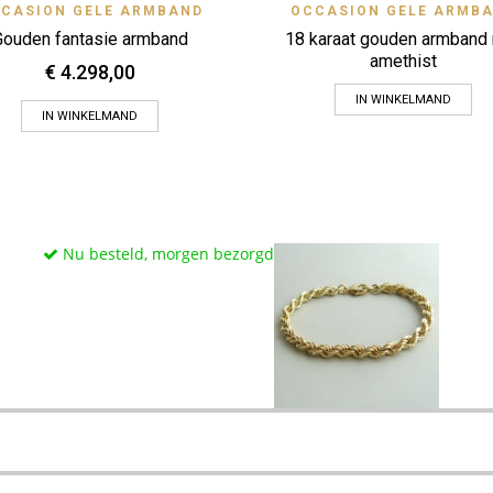
Quick View
Quick 
CASION GELE ARMBAND
OCCASION GELE ARMB
Zet op verlanglijstje
Zet op verlanglijstje
Gouden fantasie armband
18 karaat gouden armband
amethist
€
4.298,00
IN WINKELMAND
IN WINKELMAND
Nu besteld, morgen bezorgd