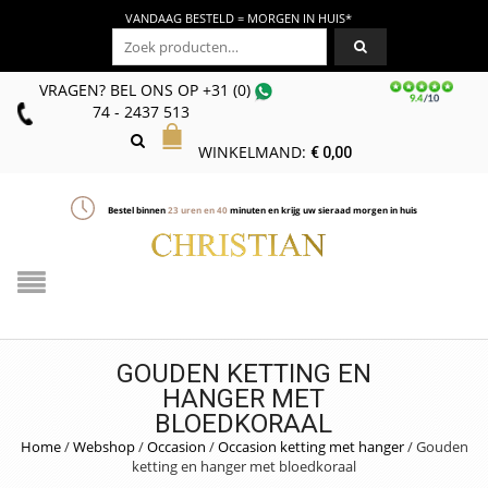
VANDAAG BESTELD = MORGEN IN HUIS*
Zoeken naar:
VRAGEN? BEL ONS
OP
+31 (0)
74 - 2437 513
WINKELMAND:
€
0,00
Bestel binnen
23
uren en
40
minuten en krijg uw sieraad morgen in huis
GOUDEN KETTING EN
HANGER MET
BLOEDKORAAL
Home
/
Webshop
/
Occasion
/
Occasion ketting met hanger
/
Gouden
ketting en hanger met bloedkoraal