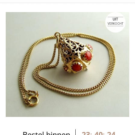
UIT
VERKOCHT
Bestel binnen
23
:
40
:
24