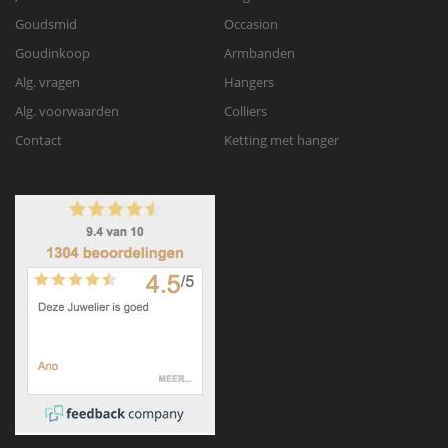
Goudsmid
Occasion
Goudinkoop
Armbanden
Alg. vragen
Hangers
Alg. voorwaarden
Colliers
Contact
Ketting met hanger